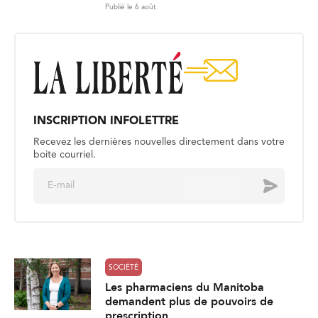
Publié le 6 août
INSCRIPTION INFOLETTRE
Recevez les dernières nouvelles directement dans votre
boite courriel.
E
Envoyer
m
a
i
l
*
SOCIÉTÉ
Les pharmaciens du Manitoba
demandent plus de pouvoirs de
prescription