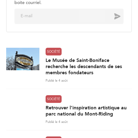
boite courriel.
E
Envoyer
m
a
i
l
*
SOCIÉTÉ
Le Musée de Saint-Boniface
recherche les descendants de ses
membres fondateurs
Publié le 4 août
SOCIÉTÉ
Retrouver l’inspiration artistique au
parc national du Mont-Riding
Publié le 4 août