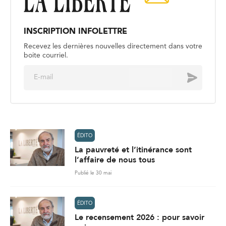
INSCRIPTION INFOLETTRE
Recevez les dernières nouvelles directement dans votre
boite courriel.
E
Envoyer
m
a
i
l
*
ÉDITO
La pauvreté et l’itinérance sont
l’affaire de nous tous
Publié le 30 mai
ÉDITO
Le recensement 2026 : pour savoir