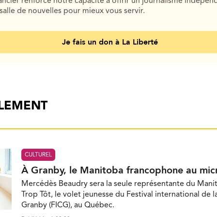
cier renforce notre capacité à offrir un journalisme indépend
salle de nouvelles pour mieux vous servir.
Je fais un don à La Liberté
ALEMENT
CULTUREL
À Granby, le Manitoba francophone au mic
Mercédès Beaudry sera la seule représentante du Mani
Trop Tôt, le volet jeunesse du Festival international de 
Granby (FICG), au Québec.