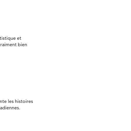
tistique et
vraiment bien
te les histoires
nadiennes.