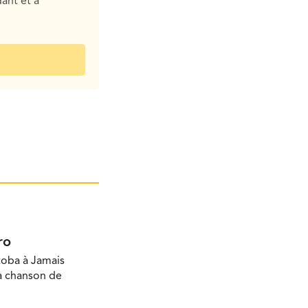
ant et à
ro
toba à Jamais
la chanson de