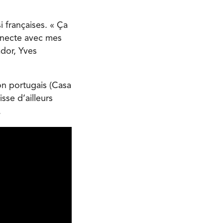
 françaises. « Ça
onnecte avec mes
ador, Yves
on portugais (Casa
sse d’ailleurs
.