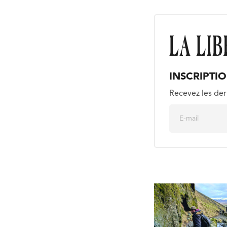
INSCRIPTI
Recevez les der
E
m
a
i
l
*