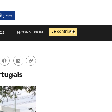
Je contribue
CONNEXION
OS
rtugais