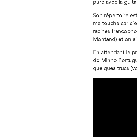
pure avec la guita
Son répertoire es
me touche car c’es
racines francopho
Montand) et on aj
En attendant le p
do Minho Portugue
quelques trucs (vo