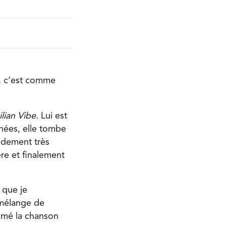
n, c’est comme
ilian Vibe
. Lui est
nnées, elle tombe
idement très
ère et finalement
 que je
 mélange de
aimé la chanson