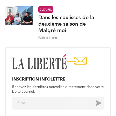
CULTUREL
Dans les coulisses de la
deuxième saison de
Malgré moi
Publié le 8 août
INSCRIPTION INFOLETTRE
Recevez les dernières nouvelles directement dans votre
boite courriel.
E
Envoyer
m
a
i