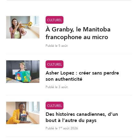
l
*
CULTUREL
À Granby, le Manitoba
francophone au micro
Publié le 5 août
CULTUREL
Asher Lopez : créer sans perdre
son authenticité
Publié le 3 août
CULTUREL
Des histoires canadiennes, d’un
bout à l’autre du pays
er
Publié le 1
août 2026