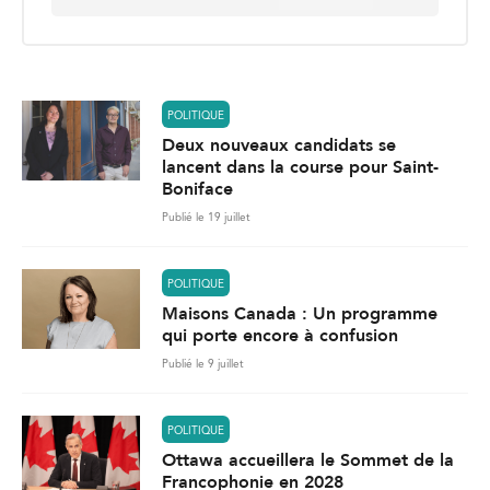
a
i
l
*
POLITIQUE
Deux nouveaux candidats se
lancent dans la course pour Saint-
Boniface
Publié le 19 juillet
POLITIQUE
Maisons Canada : Un programme
qui porte encore à confusion
Publié le 9 juillet
POLITIQUE
Ottawa accueillera le Sommet de la
Francophonie en 2028