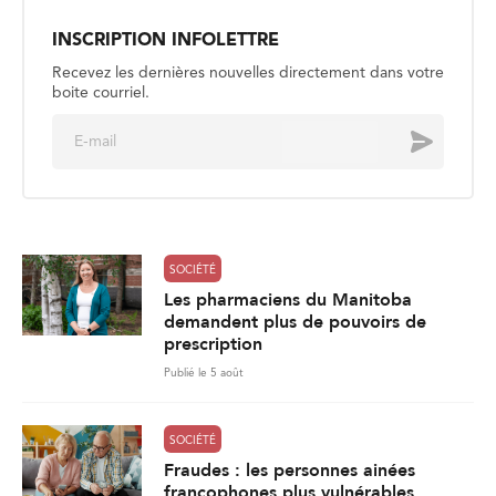
INSCRIPTION INFOLETTRE
Recevez les dernières nouvelles directement dans votre
boite courriel.
E
Envoyer
m
a
i
l
*
SOCIÉTÉ
Les pharmaciens du Manitoba
demandent plus de pouvoirs de
prescription
Publié le 5 août
SOCIÉTÉ
Fraudes : les personnes ainées
francophones plus vulnérables