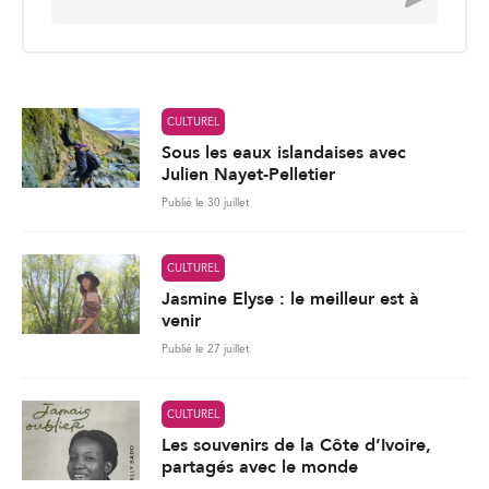
m
a
i
l
*
CULTUREL
Sous les eaux islandaises avec
Julien Nayet-Pelletier
Publié le 30 juillet
CULTUREL
Jasmine Elyse : le meilleur est à
venir
Publié le 27 juillet
CULTUREL
Les souvenirs de la Côte d’Ivoire,
partagés avec le monde