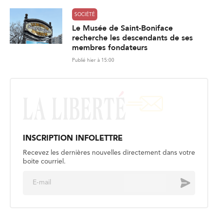
SOCIÉTÉ
Le Musée de Saint-Boniface
recherche les descendants de ses
membres fondateurs
Publié hier à 15:00
INSCRIPTION INFOLETTRE
Recevez les dernières nouvelles directement dans votre
boite courriel.
E
Envoyer
m
a
i
l