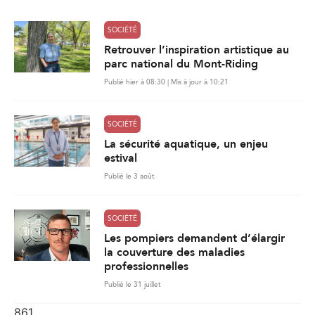
*
SOCIÉTÉ
Retrouver l’inspiration artistique au
parc national du Mont-Riding
Publié hier à 08:30 | Mis à jour à 10:21
SOCIÉTÉ
La sécurité aquatique, un enjeu
estival
Publié le 3 août
SOCIÉTÉ
Les pompiers demandent d’élargir
la couverture des maladies
professionnelles
Publié le 31 juillet
861