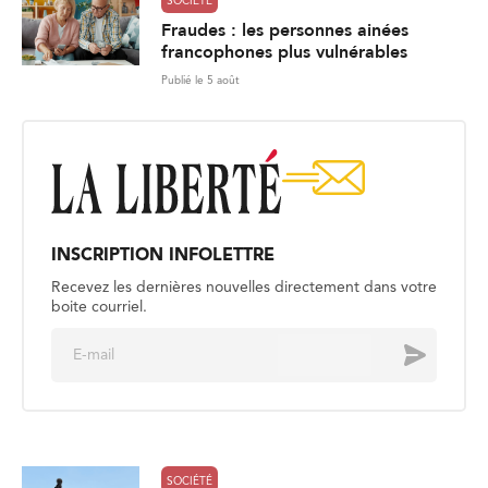
SOCIÉTÉ
Fraudes : les personnes ainées
francophones plus vulnérables
Publié le 5 août
INSCRIPTION INFOLETTRE
Recevez les dernières nouvelles directement dans votre
boite courriel.
E
Envoyer
m
a
i
l
*
SOCIÉTÉ