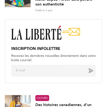
son authenticité
Publié le 3 août
INSCRIPTION INFOLETTRE
Recevez les dernières nouvelles directement dans votre
boite courriel.
E
Envoyer
m
a
i
l
*
CULTUREL
Des histoires canadiennes, d’un