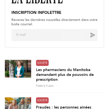
INSCRIPTION INFOLETTRE
Recevez les dernières nouvelles directement dans votre
boite courriel.
E
Envoyer
m
a
i
l
*
SOCIÉTÉ
Les pharmaciens du Manitoba
demandent plus de pouvoirs de
prescription
Publié le 5 août
SOCIÉTÉ
Fraudes : les personnes ainées