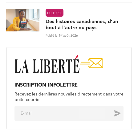
CULTUREL
Des histoires canadiennes, d’un
bout à l’autre du pays
er
Publié le 1
août 2026
INSCRIPTION INFOLETTRE
Recevez les dernières nouvelles directement dans votre
boite courriel.
E
Envoyer
m
a
i
l
*