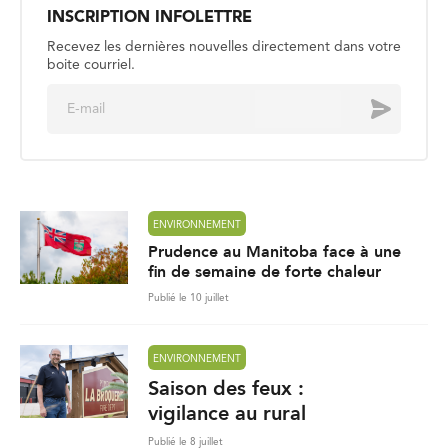
INSCRIPTION INFOLETTRE
Recevez les dernières nouvelles directement dans votre
boite courriel.
E
Envoyer
m
a
i
l
*
ENVIRONNEMENT
Prudence au Manitoba face à une
fin de semaine de forte chaleur
Publié le 10 juillet
ENVIRONNEMENT
Saison des feux :
vigilance au rural
Publié le 8 juillet