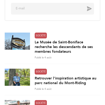
E
Envoyer
m
a
i
l
*
SOCIÉTÉ
Le Musée de Saint-Boniface
recherche les descendants de ses
membres fondateurs
Publié le 4 août
SOCIÉTÉ
Retrouver l’inspiration artistique au
parc national du Mont-Riding
Publié le 4 août
SOCIÉTÉ