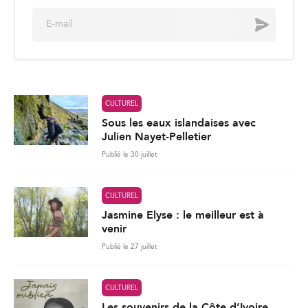
E
Envoyer
m
a
i
l
*
CULTUREL
Sous les eaux islandaises avec
Julien Nayet-Pelletier
Publié le 30 juillet
CULTUREL
Jasmine Elyse : le meilleur est à
venir
Publié le 27 juillet
CULTUREL
Les souvenirs de la Côte d’Ivoire,