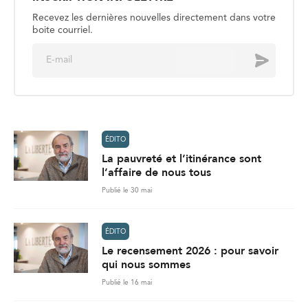
Recevez les dernières nouvelles directement dans votre
boite courriel.
E
Envoyer
m
a
i
l
*
ÉDITO
La pauvreté et l’itinérance sont
l’affaire de nous tous
Publié le 30 mai
ÉDITO
Le recensement 2026 : pour savoir
qui nous sommes
Publié le 16 mai