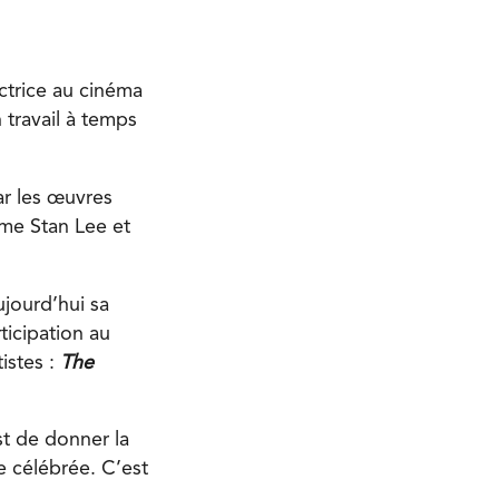
ctrice au cinéma
 travail à temps
ar les œuvres
mme Stan Lee et
jourd’hui sa
ticipation au
istes :
The
t de donner la
e célébrée. C’est