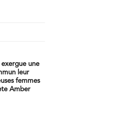
n exergue une
ommun leur
ueuses femmes
oète Amber