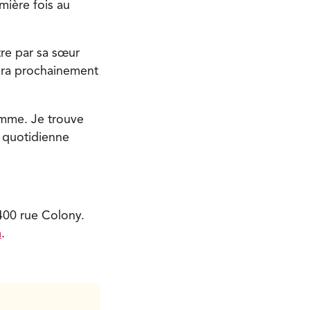
mière fois au
tre par sa sœur
pera prochainement
emme. Je trouve
é quotidienne
400 rue Colony.
a
.