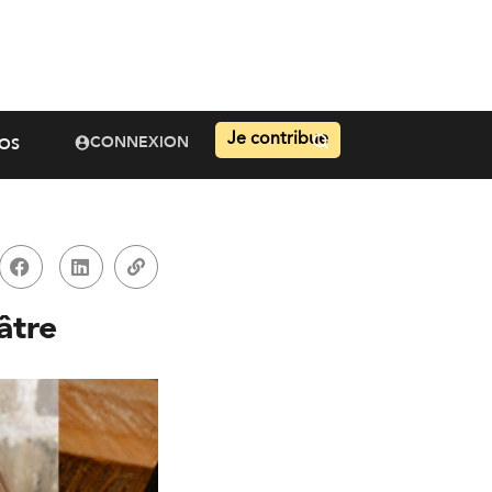
Je contribue
CONNEXION
OS
âtre