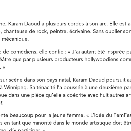
ne, Karam Daoud a plusieurs cordes à son arc. Elle est a
 chanteuse de rock, peintre, écrivaine. Sans oublier son
e mécanique.
e de comédiens, elle confie : « J’ai autant été inspirée p
héâtre que par plusieurs producteurs hollywoodiens co
. »
sur scène dans son pays natal, Karam Daoud poursuit au
t à Winnipeg. Sa ténacité l’a poussée à une deuxième par
ue dans une pièce qu’elle a coécrite avec huit autres art
t
.
sente beaucoup pour la jeune femme. « L’idée du FemFes
 en tant que minorité dans le monde artistique doit êtr
oi d’y participer. »