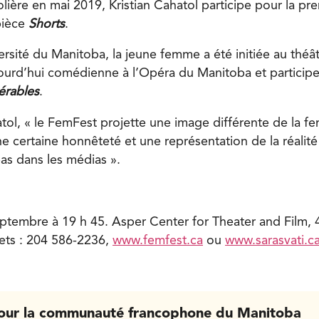
ière en mai 2019, Kristian Cahatol participe pour la pre
pièce
Shorts
.
ersité du Manitoba, la jeune femme a été initiée au théâ
ujourd’hui comédienne à l’Opéra du Manitoba et partici
érables
.
atol, « le FemFest projette une image différente de la f
ne certaine honnêteté et une représentation de la réalit
as dans les médias ».
ptembre à 19 h 45. Asper Center for Theater and Film, 
lets : 204 586-2236,
www.femfest.ca
ou
www.sarasvati.c
our la communauté francophone du Manitoba