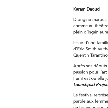
Karam Daoud
D’origine marocai
comme au théâtre,
plein d’ingénieur
Issue d’une famill
d’Eric Smith au t
Quentin Tarantino
Après ses débuts 
passion pour l’ar
FemFest où elle jo
Launchpad Projec
Le festival repré
parole aux femmes
un honneur pour m