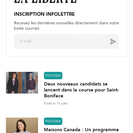
INSCRIPTION INFOLETTRE
Recevez les dernières nouvelles directement dans votre
boite courriel.
E
Envoyer
m
a
i
l
*
POLITIQUE
Deux nouveaux candidats se
lancent dans la course pour Saint-
Boniface
Publié le 19 juillet
POLITIQUE
Maisons Canada : Un programme