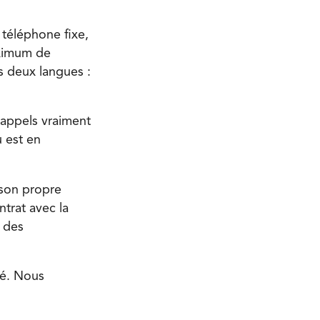
 téléphone fixe,
aximum de
s deux langues :
 appels vraiment
 est en
 son propre
ntrat avec la
s des
té. Nous