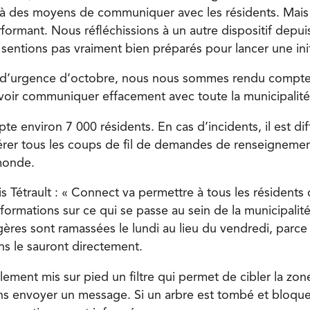
à des moyens de communiquer avec les résidents. Mais c
formant. Nous réfléchissions à un autre dispositif depui
sentions pas vraiment bien préparés pour lancer une init
t d’urgence d’octobre, nous nous sommes rendu compte q
oir communiquer effacement avec toute la municipalité
e environ 7 000 résidents. En cas d’incidents, il est diff
érer tous les coups de fil de demandes de renseignemen
 monde.
s Tétrault : « Connect va permettre à tous les résidents q
formations sur ce qui se passe au sein de la municipalité
ères sont ramassées le lundi au lieu du vendredi, parce 
s le sauront directement.
ement mis sur pied un filtre qui permet de cibler la zo
ons envoyer un message. Si un arbre est tombé et bloque