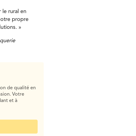
le rural en
notre propre
lutions. »
oquerie
ion de qualité en
sion. Votre
ant et à