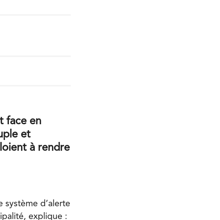
t face en
uple et
oient à rendre
le système d’alerte
palité, explique :