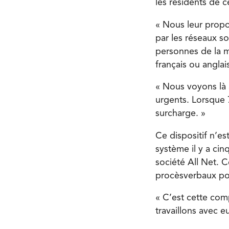
les résidents de c
« Nous leur propo
par les réseaux s
personnes de la m
français ou anglai
« Nous voyons là 
urgents. Lorsque
surcharge. »
Ce dispositif n’es
système il y a cin
société All Net. C
procèsverbaux pou
« C’est cette com
travaillons avec e