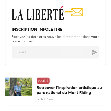
INSCRIPTION INFOLETTRE
Recevez les dernières nouvelles directement dans votre
boite courriel.
E
Envoyer
m
a
i
l
*
SOCIÉTÉ
Retrouver l’inspiration artistique au
parc national du Mont-Riding
Publié le 4 août