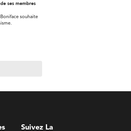
s de ses membres
-Boniface souhaite
nisme.
es
Suivez La