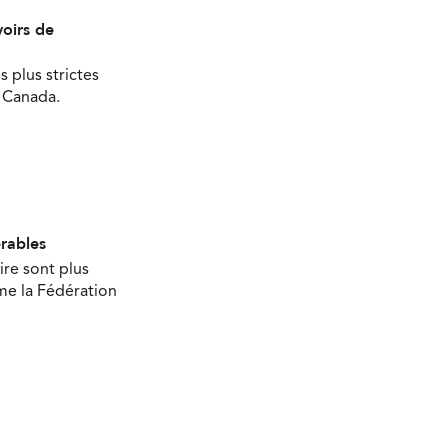
oirs de
s plus strictes
u Canada.
érables
ire sont plus
ime la Fédération