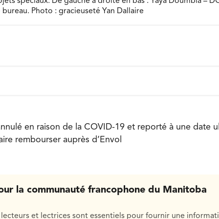
jets spéciaux. De gauche à droite en bas : Yaya Doumbia – D
bureau. Photo : gracieuseté Yan Dallaire
annulé en raison de la COVID-19 et reporté à une date ul
 faire rembourser auprès d’Envol
our la communauté francophone du Manitoba
lecteurs et lectrices sont essentiels pour fournir une informat