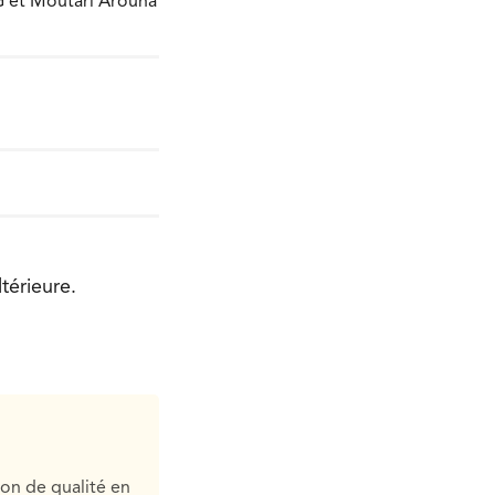
G et Moutari Arouna
térieure.
ion de qualité en