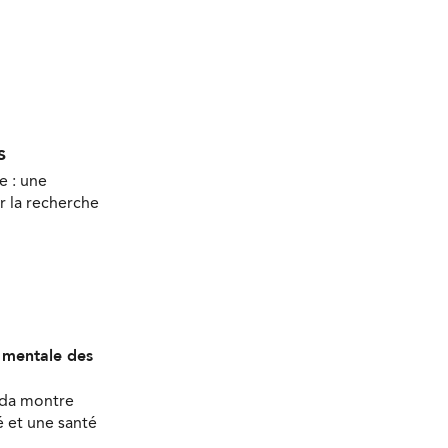
s
e : une
r la recherche
é mentale des
ada montre
 et une santé