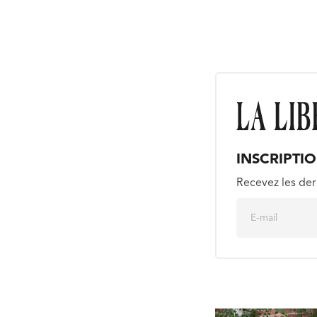
INSCRIPTI
Recevez les der
E
m
a
i
l
*