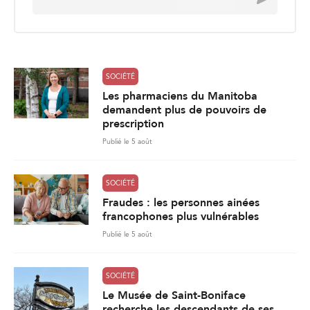
m
a
i
l
*
SOCIÉTÉ
Les pharmaciens du Manitoba
demandent plus de pouvoirs de
prescription
Publié le 5 août
SOCIÉTÉ
Fraudes : les personnes ainées
francophones plus vulnérables
Publié le 5 août
SOCIÉTÉ
Le Musée de Saint-Boniface
recherche les descendants de ses