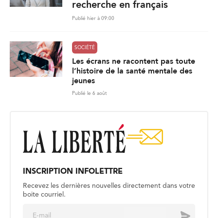
recherche en français
Publié hier à 09:00
SOCIÉTÉ
Les écrans ne racontent pas toute
l’histoire de la santé mentale des
jeunes
Publié le 6 août
INSCRIPTION INFOLETTRE
Recevez les dernières nouvelles directement dans votre
boite courriel.
E
Envoyer