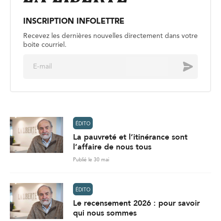
INSCRIPTION INFOLETTRE
Recevez les dernières nouvelles directement dans votre
boite courriel.
E
Envoyer
m
a
i
l
*
ÉDITO
La pauvreté et l’itinérance sont
l’affaire de nous tous
Publié le 30 mai
ÉDITO
Le recensement 2026 : pour savoir
qui nous sommes