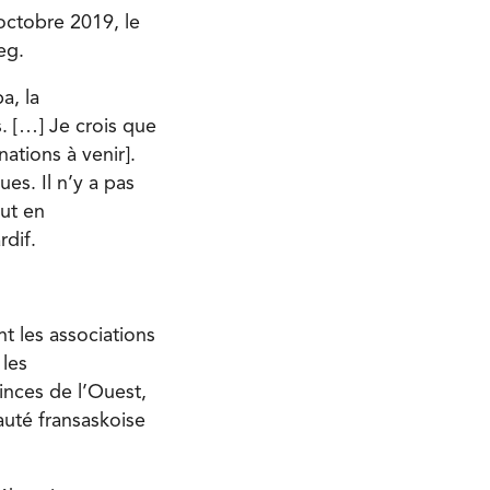
octobre 2019, le
eg.
a, la
s. […] Je crois que
ations à venir].
es. Il n’y a pas
ut en
dif.
t les associations
les
inces de l’Ouest,
auté fransaskoise