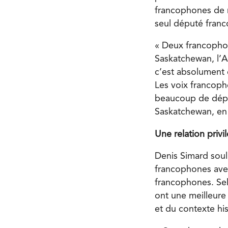
francophones de r
seul député franc
« Deux francophon
Saskatchewan, l’Al
c’est absolument e
Les voix francoph
beaucoup de déput
Saskatchewan, en 
Une relation priv
Denis Simard souli
francophones avec
francophones. Sel
ont une meilleure
et du contexte his