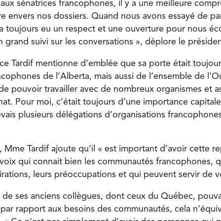
aux sénatrices francophones, il y a une meilleure comp
re envers nos dossiers. Quand nous avons essayé de par
 a toujours eu un respect et une ouverture pour nous éc
grand suivi sur les conversations », déplore le présiden
ice Tardif mentionne d’emblée que sa porte était toujou
ncophones de l’Alberta, mais aussi de l’ensemble de l’O
é de pouvoir travailler avec de nombreux organismes et a
t. Pour moi, c’était toujours d’une importance capitale 
vais plusieurs délégations d’organisations francophone
 Mme Tardif ajoute qu’il « est important d’avoir cette r
e voix qui connait bien les communautés francophones, qu
irations, leurs préoccupations et qui peuvent servir de v
 de ses anciens collègues, dont ceux du Québec, pouvai
 par rapport aux besoins des communautés, cela n’équi