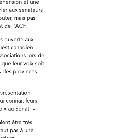
réhension et une
ler aux sénateurs
outer, mais pas
t de l’ACF.
rs ouverte aux
uest canadien. «
ssociations lors de
que leur voix soit
s des provinces
eprésentation
i connait leurs
oix au Sénat. »
ent être très
vaut pas à une