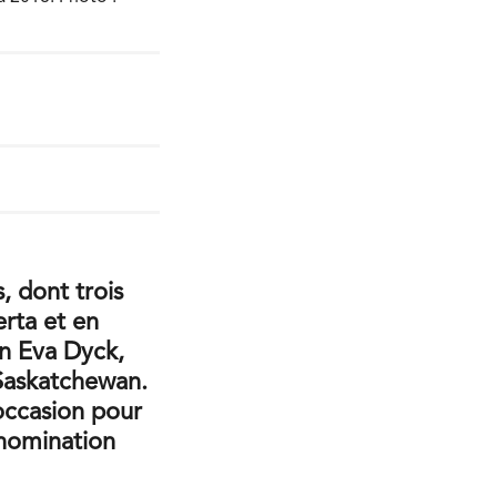
 dont trois
erta et en
an Eva Dyck,
 Saskatchewan.
occasion pour
 nomination