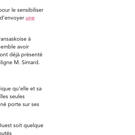
ur le sensibiliser
t d’envoyer
une
ransaskoise à
semble avoir
 ont déjà présenté
uligne M. Simard.
ique qu’elle et sa
lles seules
né porte sur ses
Ouest soit quelque
putés