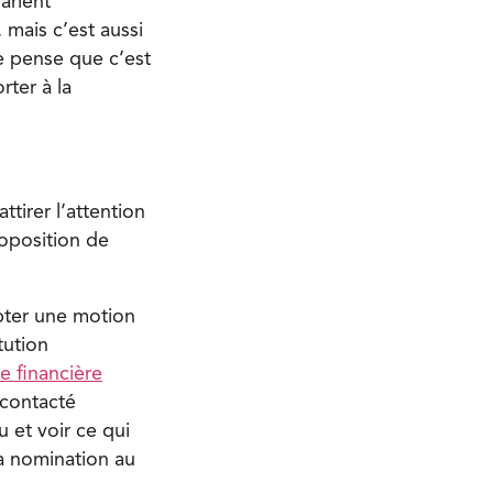
arlent
 mais c’est aussi
Je pense que c’est
ter à la
tirer l’attention
proposition de
opter une motion
itution
e financière
 contacté
u et voir ce qui
sa nomination au