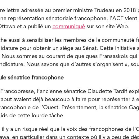
e lettre adressée au premier ministre Trudeau en 2018 po
une représentation sénatoriale francophone, l’ACF vien
ttawa et a publié un
communiqué
sur son site Web.
he aussi à sensibiliser les membres de la communauté f
dature pour obtenir un siège au Sénat. Cette initiative 
: « Nous sommes au courant de quelques Fransaskois qui
andidature. Nous savons que d’autres s’organisent », so
ule sénatrice francophone
Francopresse, l’ancienne sénatrice Claudette Tardif expl
aput avaient déjà beaucoup à faire pour représenter à e
francophonie de l’Ouest. Présentement, la sénatrice Gag
ids de cette lourde tâche.
il y a un risque réel que la voix des francophones de l’
awa, en particulier dans un contexte où il y a peu de dé