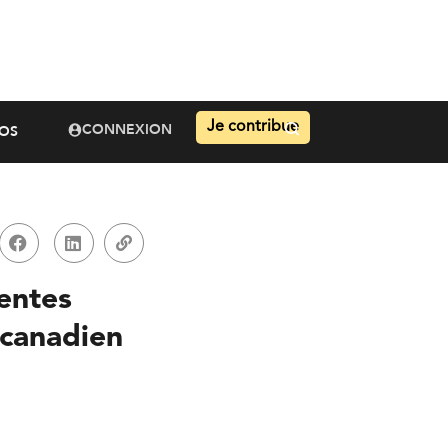
Je contribue
CONNEXION
OS
tentes
 canadien