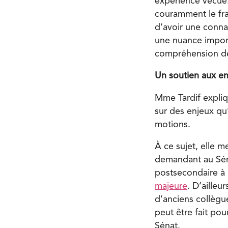
expérience vécue.
couramment le fra
d’avoir une conna
une nuance import
compréhension de
Un soutien aux e
Mme Tardif expliqu
sur des enjeux qu’i
motions.
À ce sujet, elle 
demandant au Séna
postsecondaire à
majeure
. D’ailleu
d’anciens collègue
peut être fait pou
Sénat.