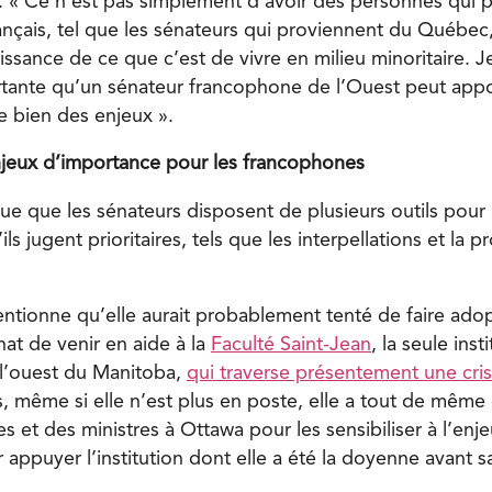
 « Ce n’est pas simplement d’avoir des personnes qui p
nçais, tel que les sénateurs qui proviennent du Québec,
issance de ce que c’est de vivre en milieu minoritaire. 
ante qu’un sénateur francophone de l’Ouest peut appor
 bien des enjeux ».
njeux d’importance pour les francophones
e que les sénateurs disposent de plusieurs outils pour at
ls jugent prioritaires, tels que les interpellations et la 
mentionne qu’elle aurait probablement tenté de faire ad
t de venir en aide à la
Faculté Saint-Jean
, la seule inst
 l’ouest du Manitoba,
qui traverse présentement une cris
rs, même si elle n’est plus en poste, elle a tout de même
s et des ministres à Ottawa pour les sensibiliser à l’enje
r appuyer l’institution dont elle a été la doyenne avant 