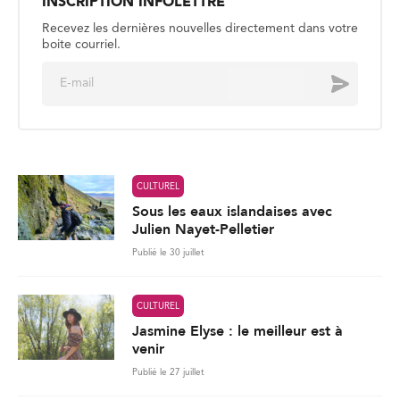
*
CULTUREL
Sous les eaux islandaises avec
Julien Nayet-Pelletier
Publié le 30 juillet
CULTUREL
Jasmine Elyse : le meilleur est à
venir
Publié le 27 juillet
CULTUREL
Les souvenirs de la Côte d’Ivoire,
partagés avec le monde
Publié le 24 juillet
282