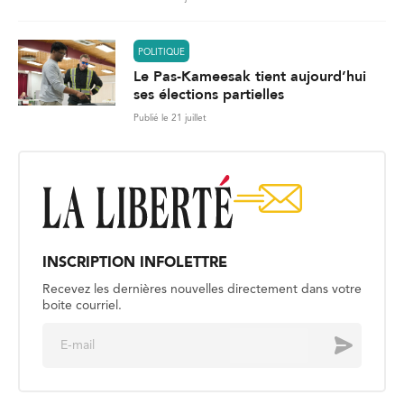
POLITIQUE
Le Pas-Kameesak tient aujourd’hui
ses élections partielles
Publié le 21 juillet
INSCRIPTION INFOLETTRE
Recevez les dernières nouvelles directement dans votre
boite courriel.
E
Envoyer
m
a
i
l