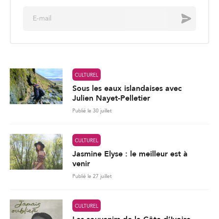
E
Envoyer
m
a
i
l
*
CULTUREL
Sous les eaux islandaises avec
Julien Nayet-Pelletier
Publié le 30 juillet
CULTUREL
Jasmine Elyse : le meilleur est à
venir
Publié le 27 juillet
CULTUREL