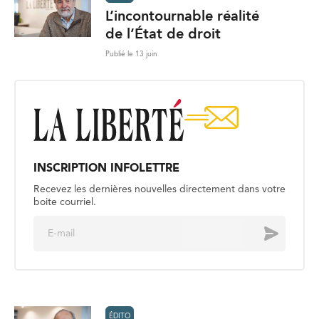
L’incontournable réalité
de l’État de droit
Publié le 13 juin
INSCRIPTION INFOLETTRE
Recevez les dernières nouvelles directement dans votre
boite courriel.
E
Envoyer
m
a
i
l
*
ÉDITO