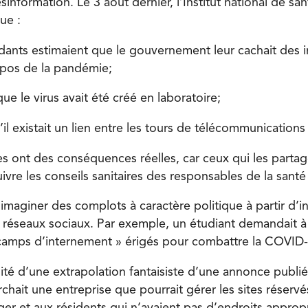
sinformation. Le 3 août dernier, l’Institut national de s
ue :
ants estimaient que le gouvernement leur cachait des 
opos de la pandémie;
ue le virus avait été créé en laboratoire;
il existait un lien entre les tours de télécommunications 
es ont des conséquences réelles, car ceux qui les parta
ivre les conseils sanitaires des responsables de la santé
 d’imaginer des complots à caractère politique à partir d’i
s réseaux sociaux. Par exemple, un étudiant demandait à
 camps d’internement » érigés pour combattre la COVID-
éalité d’une extrapolation fantaisiste d’une annonce publi
chait une entreprise que pourrait gérer les sites réserv
nger et aux résidents qui n’avaient pas d’endroits approp