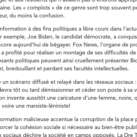
aine. Les « complots » de ce genre sont trop souvent po
eur, du moins la confusion.
nformation à des fins politiques a libre cours dans l’actu
ar exemple, Joe Biden, le candidat démocrate, a conqui
e encore aujourd’hui de bégayer. Fox News, l’organe de 
a profité pour réaliser un montage de ses difficultés de
sants politiques peuvent ainsi cruellement présenter 
nt, bredouillant et perdant ses facultés intellectuelles.
é un scénario diffusé et relayé dans les réseaux sociaux : 
devra tôt ou tard démissionner et céder son poste à sa v
on invente aussitôt une caricature d’une femme, noire, q
, voire une marxiste-léniniste!
ormation malicieuse accentue la corruption de la place 
nforcer la cohésion sociale si nécessaire au bien-être pub
x sociaux déchire la société en camps opposés. La Dre T