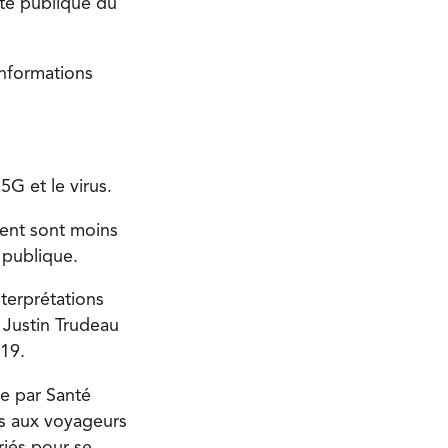
anté publique du
informations
5G et le virus.
gent sont moins
 publique.
nterprétations
 Justin Trudeau
19.
ée par Santé
és aux voyageurs
riés pour se