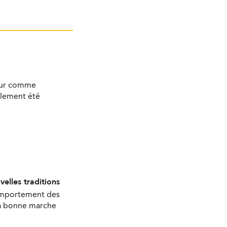
bour comme
alement été
velles traditions
comportement des
 la bonne marche