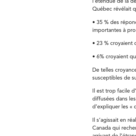
l’étendue de la dé
Québec révélait q
• 35 % des répond
importantes à pr
• 23 % croyaient q
• 6% croyaient qu’
De telles croyanc
susceptibles de su
Il est trop facile
diffusées dans le
d’expliquer les «
Il s’agissait en r
Canada qui recher
arrivant de l’étra