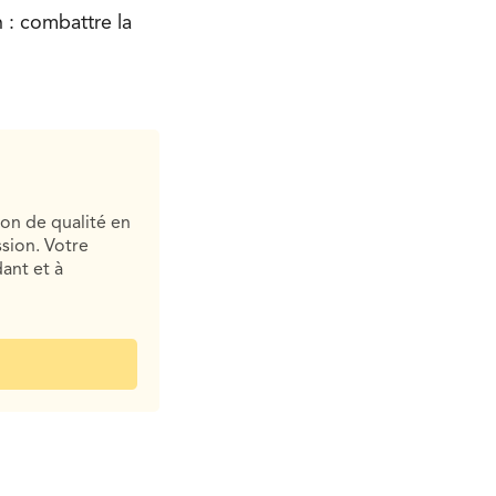
 : combattre la
ion de qualité en
sion. Votre
ant et à