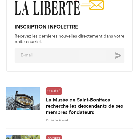
INSCRIPTION INFOLETTRE
Recevez les dernières nouvelles directement dans votre
boite courriel.
E
Envoyer
m
a
i
l
*
SOCIÉTÉ
Le Musée de Saint-Boniface
recherche les descendants de ses
membres fondateurs
Publié le 4 août