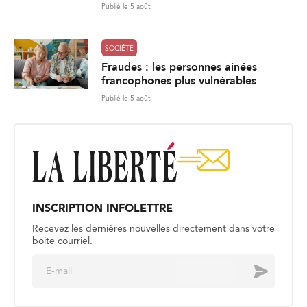
Publié le 5 août
SOCIÉTÉ
Fraudes : les personnes ainées
francophones plus vulnérables
Publié le 5 août
INSCRIPTION INFOLETTRE
Recevez les dernières nouvelles directement dans votre
boite courriel.
E
Envoyer
m
a
i