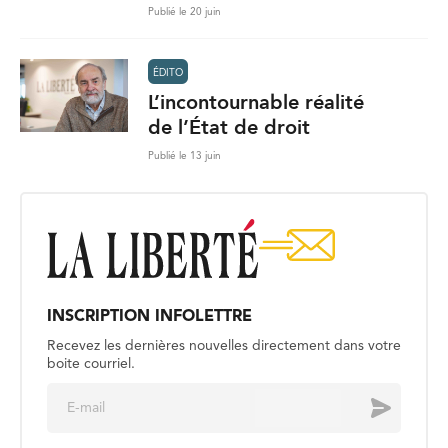
Publié le 20 juin
ÉDITO
L’incontournable réalité
de l’État de droit
Publié le 13 juin
INSCRIPTION INFOLETTRE
Recevez les dernières nouvelles directement dans votre
boite courriel.
E
Envoyer
m
a
i