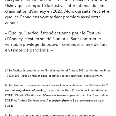
Maryniuk caresse un rêve. « C’est le Canadien Theodore
Ushev qui a remporté le Festival international du film
d’animation d’Annecy en 2020. Alors qui sait? Peut-être
que les Canadiens vont arriver premiers aussi cette
année?
« Quoi qu’il arrive, être sélectionné pour le Festival
d’Annecy, c’est en soi déjà un prix. Sans compter le
véritable privilège de pouvoir continuer à faire de l’art
en temps de pandémie. »
———————————————————————-
(1) Le Festival international du film d’animation d’Annecy 2021 se tiendra du 14 au
19 juin 2021 sous un format dont les détails seront confirmés ultérieurement.
(2) Les trois autres cinéastes canadiens sont Joanna Quinn et Les Mills avec
L’art
dans le sang (Affairs of the Art)
, coproduit par Beryl Productions International et
l’ONF ; Claude Cloutier avec
Mauvaises herbes
, coproduit par l’Unité centrale et
l’ONF; et Andrea Dorfman avec
À la maison (How to Be at Home)
produit par
l’ONF.
(3) Le projet
La courbe : des histoires de distanciation sociale qui nous