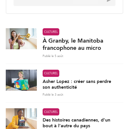
francophone au micro
Publié le 5 août
CULTUREL
Asher Lopez : créer sans perdre
son authenticité
Publié le 3 août
CULTUREL
Des histoires canadiennes, d’un
bout à l’autre du pays
er
Publié le 1
août 2026
283
Charger plus de nouvelles