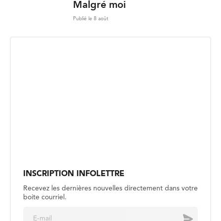
Malgré moi
Publié le 8 août
INSCRIPTION INFOLETTRE
Recevez les dernières nouvelles directement dans votre
boite courriel.
E
Envoyer
m
a
i
l
*
CULTUREL
À Granby, le Manitoba