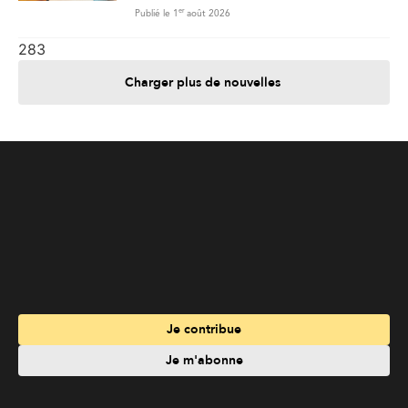
Je contribue
Je m'abonne
Informations
Nous joindre
Annoncez chez nous
À propos
Services
Travailler à La Liberté
Emplois en français
Archives