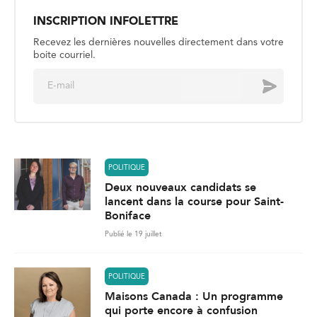
INSCRIPTION INFOLETTRE
Recevez les dernières nouvelles directement dans votre
boite courriel.
E
Envoyer
m
a
i
l
*
POLITIQUE
Deux nouveaux candidats se
lancent dans la course pour Saint-
Boniface
Publié le 19 juillet
POLITIQUE
Maisons Canada : Un programme
qui porte encore à confusion