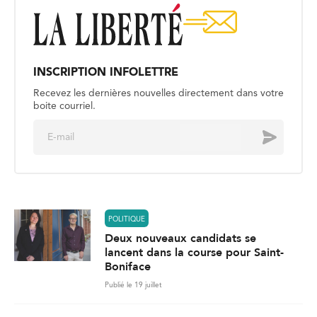
INSCRIPTION INFOLETTRE
Recevez les dernières nouvelles directement dans votre
boite courriel.
E
Envoyer
m
a
i
l
*
POLITIQUE
Deux nouveaux candidats se
lancent dans la course pour Saint-
Boniface
Publié le 19 juillet