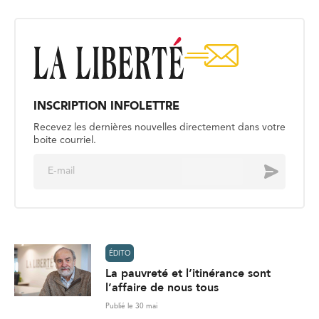
INSCRIPTION INFOLETTRE
Recevez les dernières nouvelles directement dans votre
boite courriel.
E
Envoyer
m
a
i
l
*
ÉDITO
La pauvreté et l’itinérance sont
l’affaire de nous tous
Publié le 30 mai