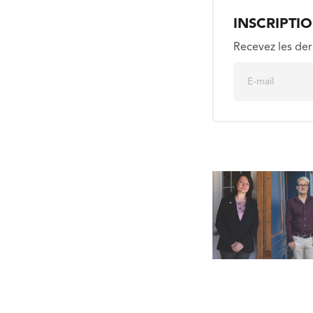
INSCRIPTI
Recevez les der
E
m
a
i
l
*