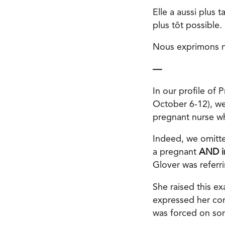
Elle a aussi plus 
plus tôt possible.
Nous exprimons no
—
In our profile of 
October 6-12), we
pregnant nurse wh
Indeed, we omitte
a pregnant
AND i
Glover was referri
She raised this ex
expressed her con
was forced on so