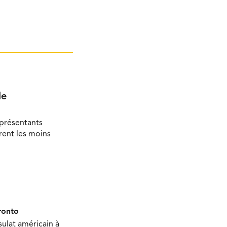
le
eprésentants
rent les moins
ronto
sulat américain à