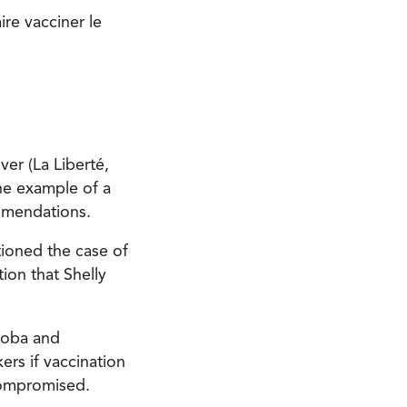
ire vacciner le
ver (La Liberté,
he example of a
mmendations.
tioned the case of
tion that Shelly
itoba and
ers if vaccination
compromised.