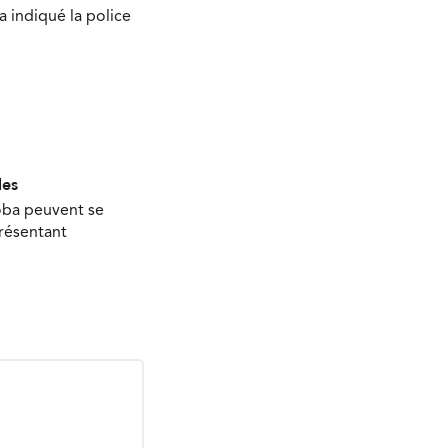
 a indiqué la police
les
oba peuvent se
présentant