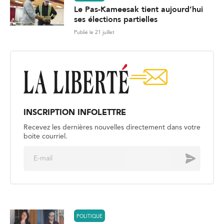
Le Pas-Kameesak tient aujourd’hui
ses élections partielles
Publié le 21 juillet
INSCRIPTION INFOLETTRE
Recevez les dernières nouvelles directement dans votre
boite courriel.
E
Envoyer
m
a
i
l
*
POLITIQUE