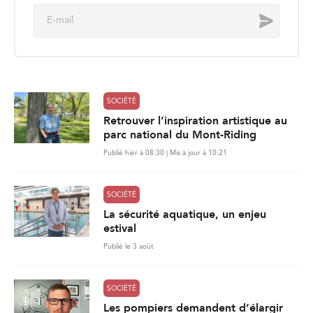
E
Envoyer
m
a
i
l
*
SOCIÉTÉ
Retrouver l’inspiration artistique au
parc national du Mont-Riding
Publié hier à 08:30 | Mis à jour à 10:21
SOCIÉTÉ
La sécurité aquatique, un enjeu
estival
Publié le 3 août
SOCIÉTÉ
Les pompiers demandent d’élargir