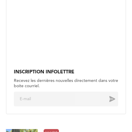
INSCRIPTION INFOLETTRE
Recevez les dernières nouvelles directement dans votre
boite courriel.
E
Envoyer
m
a
i
l
*
SOCIÉTÉ
Retrouver l’inspiration artistique au
parc national du Mont-Riding
Publié le 4 août
SOCIÉTÉ