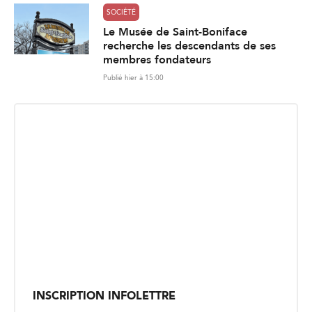
SOCIÉTÉ
Le Musée de Saint-Boniface
recherche les descendants de ses
membres fondateurs
Publié hier à 15:00
INSCRIPTION INFOLETTRE
Recevez les dernières nouvelles directement dans votre
boite courriel.
E
Envoyer
m
a
i
l
*