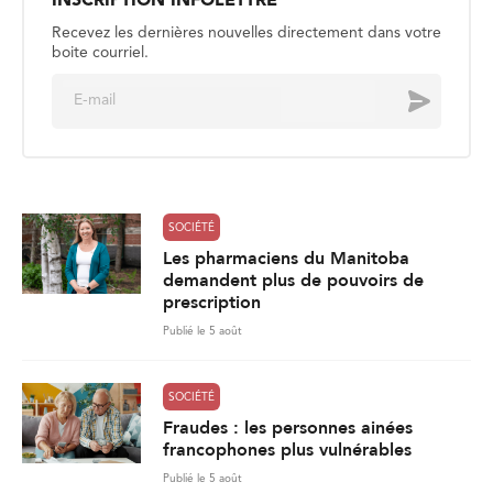
INSCRIPTION INFOLETTRE
Recevez les dernières nouvelles directement dans votre
boite courriel.
E
Envoyer
m
a
i
l
*
SOCIÉTÉ
Les pharmaciens du Manitoba
demandent plus de pouvoirs de
prescription
Publié le 5 août
SOCIÉTÉ
Fraudes : les personnes ainées
francophones plus vulnérables
Publié le 5 août