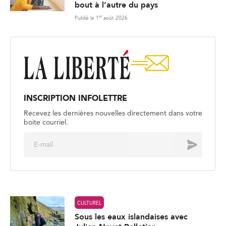
bout à l’autre du pays
er
Publié le 1
août 2026
INSCRIPTION INFOLETTRE
Recevez les dernières nouvelles directement dans votre
boite courriel.
E
Envoyer
m
a
i
l
*
CULTUREL
Sous les eaux islandaises avec