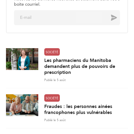
boite courriel.
E
Envoyer
m
a
i
l
*
SOCIÉTÉ
Les pharmaciens du Manitoba
demandent plus de pouvoirs de
prescription
Publié le 5 août
SOCIÉTÉ
Fraudes : les personnes ainées
francophones plus vulnérables
Publié le 5 août