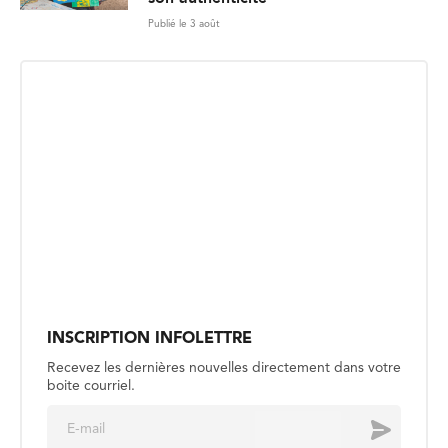
Publié le 3 août
INSCRIPTION INFOLETTRE
Recevez les dernières nouvelles directement dans votre
boite courriel.
E
Envoyer
m
a
i
l
*
CULTUREL
Des histoires canadiennes, d’un
bout à l’autre du pays