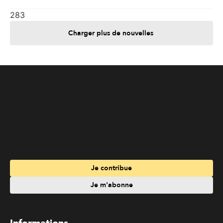
Je contribue
Je m'abonne
Informations
Nous joindre
Annoncez chez nous
À propos
Services
Travailler à La Liberté
Emplois en français
Archives
Suivez La Liberté