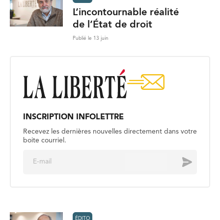
L’incontournable réalité
de l’État de droit
Publié le 13 juin
INSCRIPTION INFOLETTRE
Recevez les dernières nouvelles directement dans votre
boite courriel.
E
Envoyer
m
a
i
l
*
ÉDITO