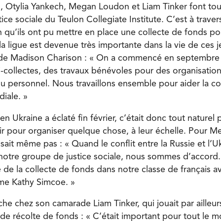
 Otylia Yankech, Megan Loudon et Liam Tinker font tous
tice sociale du Teulon Collegiate Institute. C’est à traver
 qu’ils ont pu mettre en place une collecte de fonds pou
a ligue est devenue très importante dans la vie de ces j
de Madison Charison : « On a commencé en septembre
i-collectes, des travaux bénévoles pour des organisat
du personnel. Nous travaillons ensemble pour aider la c
diale. »
 en Ukraine a éclaté fin février, c’était donc tout naturel 
ir pour organiser quelque chose, à leur échelle. Pour M
ait même pas : « Quand le conflit entre la Russie et l’Uk
notre groupe de justice sociale, nous sommes d’accord
té de la collecte de fonds dans notre classe de français a
me Kathy Simcoe. »
e chez son camarade Liam Tinker, qui jouait par ailleur
 de récolte de fonds : « C’était important pour tout le 