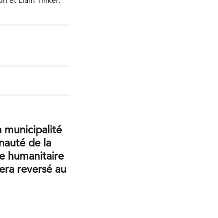
n et Liam Tinker.
a municipalité
nauté de la
ide humanitaire
sera reversé au