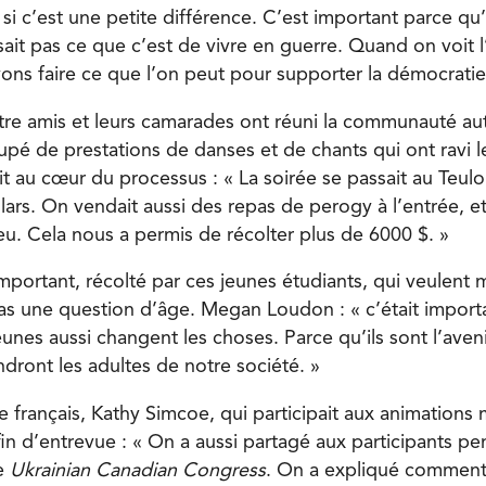
i c’est une petite différence. C’est important parce qu’o
sait pas ce que c’est de vivre en guerre. Quand on voit l’
ons faire ce que l’on peut pour supporter la démocratie
atre amis et leurs camarades ont réuni la communauté au
upé de prestations de danses et de chants qui ont ravi le
it au cœur du processus : « La soirée se passait au Teulon
llars. On vendait aussi des repas de perogy à l’entrée, 
ieu. Cela nous a permis de récolter plus de 6000 $. »
mportant, récolté par ces jeunes étudiants, qui veulent
 pas une question d’âge. Megan Loudon : « c’était impor
unes aussi changent les choses. Parce qu’ils sont l’aveni
dront les adultes de notre société. »
 français, Kathy Simcoe, qui participait aux animations 
fin d’entrevue : « On a aussi partagé aux participants pe
le
Ukrainian Canadian Congress
. On a expliqué comment 