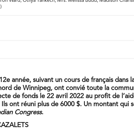
aron Ward, Otilya Yankech, Mrs. Melissa Budd, Madison Chariso
)
12e année, suivant un cours de français dans l
nord de Winnipeg, ont convié toute la commu
lecte de fonds le 22 avril 2022 au profit de l’a
 Ils ont réuni plus de 6000 $. Un montant qui 
adian Congress
.
 CAZALETS