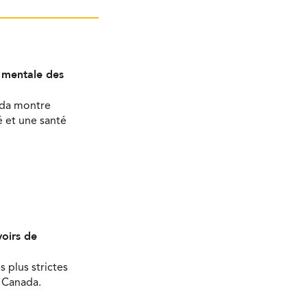
é mentale des
ada montre
 et une santé
oirs de
s plus strictes
u Canada.