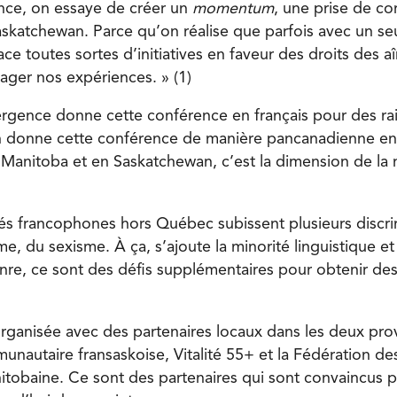
nce, on essaye de créer un
momentum
, une prise de c
skatchewan. Parce qu’on réalise que parfois avec un s
ace toutes sortes d’initiatives en faveur des droits des
ager nos expériences. » (1)
rgence donne cette conférence en français pour des ra
On donne cette conférence de manière pancanadienne en 
u Manitoba et en Saskatchewan, c’est la dimension de la 
 francophones hors Québec subissent plusieurs discrim
me, du sexisme. À ça, s’ajoute la minorité linguistique et
nre, ce sont des défis supplémentaires pour obtenir des
ganisée avec des partenaires locaux dans les deux provi
nautaire fransaskoise, Vitalité 55+ et la Fédération des
tobaine. Ce sont des partenaires qui sont convaincus p