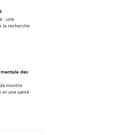
s
e : une
r la recherche
é mentale des
ada montre
 et une santé