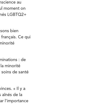
onscience au
eul moment on
 aînés LGBTQ2+
isons bien
français. Ce qui
minorité
inations : de
 la minorité
 soins de santé
nces. « Il y a
 aînés de la
ar l’importance