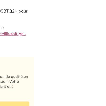
e LGBTQ2+ pour
t :
llir-soit-gai-
ion de qualité en
sion. Votre
ant et à