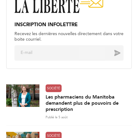
INSCRIPTION INFOLETTRE
Recevez les dernières nouvelles directement dans votre
boite courriel.
E
Envoyer
m
a
i
l
*
SOCIÉTÉ
Les pharmaciens du Manitoba
demandent plus de pouvoirs de
prescription
Publié le 5 août
SOCIÉTÉ